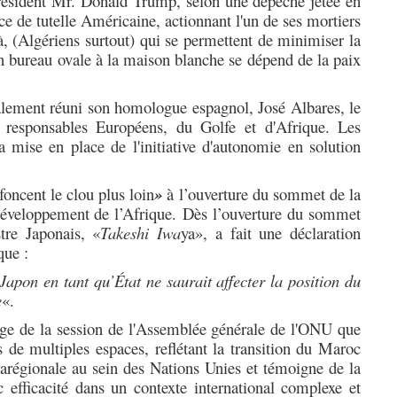
Président Mr. Donald Trump, selon une dépêche jetée en
nce de tutelle Américaine, actionnant l'un de ses mortiers
 là, (Algériens surtout) qui se permettent de minimiser la
 bureau ovale à la maison blanche se dépend de la paix
galement réuni son homologue espagnol, José Albares, le
 responsables Européens, du Golfe et d'Afrique. Les
la mise en place de l'initiative d'autonomie en solution
foncent
le clou
plus loin
»
à l’ouverture du sommet de la
développement de l’Afrique.
Dès l’ouverture du sommet
tre Japonais, «
Takeshi Iwa
ya», a fait une déclaration
que :
Japon en tant qu’État ne saurait affecter la position du
e
«.
ge de la session de l'Assemblée générale de l'ONU que
de multiples espaces, reflétant la transition du Maroc
arégionale
au sein des Nations Unies et témoigne de la
c efficacité dans un contexte international complexe et