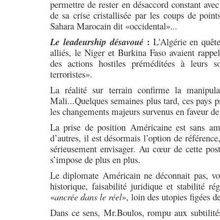
permettre de rester en désaccord constant avec 
de sa crise cristallisée par les coups de poin
Sahara Marocain dit «occidental».
.
.
:
Le
leadeurship
désavoué
L'Algérie en quête
alliés, le Niger et Burkina Faso avaient rappe
des actions hostiles préméditées à leurs so
terroristes».
La réalité sur terrain confirme la manipu
Mali...
Quelques semaines plus tard, ces pays pr
les changements majeurs survenus en faveur de 
La prise de position Américaine est sans a
d’autres, il est désormais l’option de référence
sérieusement envisager. Au cœur de cette pos
s’impose de plus en plus.
Le diplomate Américain ne déconnait pas, voya
historique, faisabilité juridique et stabilité 
«
ancrée dans le réel
», loin des utopies figées de
Dans ce sens, Mr.Boulos, rompu aux subtilités