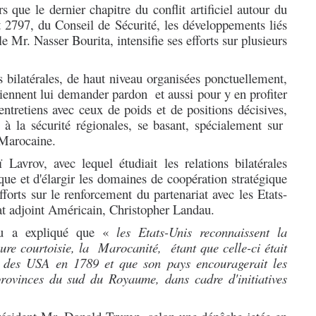
s que le dernier chapitre du conflit artificiel autour du
t 2797, du Conseil de Sécurité, les développements liés
e Mr. Nasser Bourita, intensifie ses efforts sur plusieurs
s bilatérales, de haut niveau organisées ponctuellement,
 viennent lui demander pardon et aussi pour y en profiter
entretiens avec ceux de poids et de positions décisives,
x, à la sécurité régionales, se basant, spécialement sur
le Marocaine.
avrov, avec lequel étudiait les relations bilatérales
que et d'élargir les domaines de coopération stratégique
forts sur le renforcement du partenariat avec les Etats-
État adjoint Américain, Christopher Landau.
au a expliqué que «
les Etats-Unis reconnaissent la
re courtoisie, la Marocanité, étant que celle-ci était
e des USA en 1789 et que son pays encouragerait les
provinces du sud du Royaume, dans cadre d'initiatives