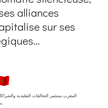
ses alliances
capitalise sur ses
giques...
n
s.