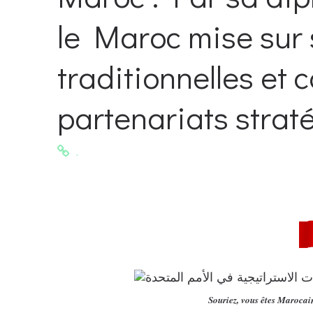
le Maroc mise sur 
traditionnelles et 
partenariats straté
.
S
ouriez, vous êtes Marocai