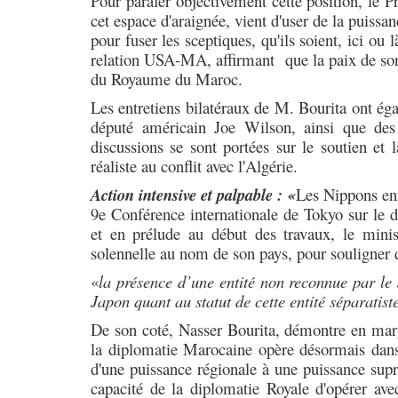
Pour
parafer
objectivement cette position, le 
cet espace d'araignée, vient d'user de la puissa
pour fuser les sceptiques, qu'ils soient, ici ou
relation USA-MA, affirmant que la paix de son
du Royaume du Maroc.
Les entretiens bilatéraux de M. Bourita ont é
député américain Joe Wilson, ainsi que des
discussions se sont portées sur le soutien et 
réaliste au conflit avec l'Algérie.
Action intensive et palpable : «
Les Nippons
en
9e Conférence internationale de Tokyo sur le 
et en prélude au début des travaux, le minis
solennelle au nom de son pays, pour souligner 
«
la présence d’une entité non reconnue par le 
Japon quant au statut de cette entité séparatist
De son coté, Nasser Bourita, démontre en mar
la diplomatie Marocaine opère désormais dans 
d'une puissance régionale à une puissance supr
capacité de la diplomatie Royale d'opérer ave