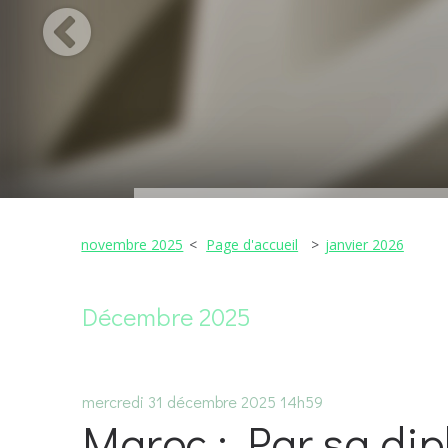
novembre 2025
Page d'accueil
janvier 2026
Décembre 2025
mercredi 31
décembre 2025
14h59
Maroc : Par sa dip