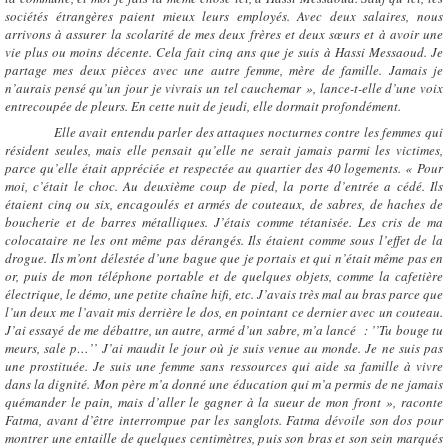
sociétés étrangères paient mieux leurs employés. Avec deux salaires, nous
arrivons à assurer la scolarité de mes deux frères et deux sœurs et à avoir une
vie plus ou moins décente. Cela fait cinq ans que je suis à Hassi Messaoud. Je
partage mes deux pièces avec une autre femme, mère de famille. Jamais je
n’aurais pensé qu’un jour je vivrais un tel cauchemar », lance-t-elle d’une voix
entrecoupée de pleurs. En cette nuit de jeudi, elle dormait profondément.
Elle avait entendu parler des attaques nocturnes contre les femmes qui
résident seules, mais elle pensait qu’elle ne serait jamais parmi les victimes,
parce qu’elle était appréciée et respectée au quartier des 40 logements. « Pour
moi, c’était le choc. Au deuxième coup de pied, la porte d’entrée a cédé. Ils
étaient cinq ou six, encagoulés et armés de couteaux, de sabres, de haches de
boucherie et de barres métalliques. J’étais comme tétanisée. Les cris de ma
colocataire ne les ont même pas dérangés. Ils étaient comme sous l’effet de la
drogue. Ils m’ont délestée d’une bague que je portais et qui n’était même pas en
or, puis de mon téléphone portable et de quelques objets, comme la cafetière
électrique, le démo, une petite chaîne hifi, etc. J’avais très mal au bras parce que
l’un deux me l’avait mis derrière le dos, en pointant ce dernier avec un couteau.
J’ai essayé de me débattre, un autre, armé d’un sabre, m’a lancé : ’’Tu bouge tu
meurs, sale p…’’ J’ai maudit le jour où je suis venue au monde. Je ne suis pas
une prostituée. Je suis une femme sans ressources qui aide sa famille à vivre
dans la dignité. Mon père m’a donné une éducation qui m’a permis de ne jamais
quémander le pain, mais d’aller le gagner à la sueur de mon front », raconte
Fatma, avant d’être interrompue par les sanglots. Fatma dévoile son dos pour
montrer une entaille de quelques centimètres, puis son bras et son sein marqués