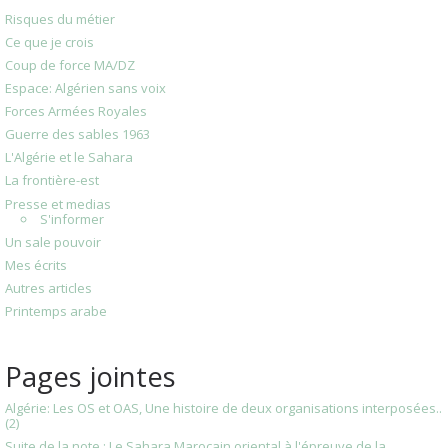
Risques du métier
Ce que je crois
Coup de force MA/DZ
Espace: Algérien sans voix
Forces Armées Royales
Guerre des sables 1963
L'Algérie et le Sahara
La frontière-est
Presse et medias
S'informer
Un sale pouvoir
Mes écrits
Autres articles
Printemps arabe
Pages jointes
Algérie: Les OS et OAS, Une histoire de deux organisations interposées..
(2)
Suite de la note : Le Sahara Marocain oriental à l'épreuve de la