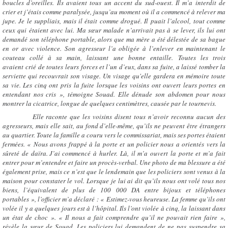
boucles d’oreilles. Ils avaient tous un accent du sud-ouest. Il m’a interdit de
crier et j’étais comme paralysée, jusqu’au moment où il a commencé à relever ma
jupe. Je le suppliais, mais il était comme drogué. Il puait l’alcool, tout comme
ceux qui étaient avec lui. Ma sœur malade n’arrivait pas à se lever, ils lui ont
demandé son téléphone portable, alors que ma mère a été délestée de sa bague
en or avec violence. Son agresseur l’a obligée à l’enlever en maintenant le
couteau collé à sa main, laissant une bonne entaille. Toutes les trois
avaient crié de toutes leurs forces et l’un d’eux, dans sa fuite, a laissé tomber la
serviette qui recouvrait son visage. Un visage qu'elle gardera en mémoire toute
sa vie. Les cinq ont pris la fuite lorsque les voisins ont ouvert leurs portes en
entendant nos cris », témoigne Souad. Elle dénude son abdomen pour nous
montrer la cicatrice, longue de quelques centimètres, causée par le tournevis.
Elle raconte que les voisins disent tous n’avoir reconnu aucun des
agresseurs, mais elle sait, au fond d’elle-même, qu’ils ne peuvent être étrangers
au quartier. Toute la famille a couru vers le commissariat, mais ses portes étaient
fermées. « Nous avons frappé à la porte et un policier nous a orientés vers la
sûreté de daïra. J’ai commencé à hurler. Là, il m’a ouvert la porte et m’a fait
entrer pour m’entendre et faire un procès-verbal. Une photo de ma blessure a été
également prise, mais ce n’est que le lendemain que les policiers sont venus à la
maison pour constater le vol. Lorsque je lui ai dit qu’ils nous ont volé tous nos
biens, l’équivalent de plus de 100 000 DA entre bijoux et téléphones
portables », l’officier m’a déclaré : « Estimez-vous heureuse. La femme qu’ils ont
volée il y a quelques jours est à l’hôpital. Ils l’ont violée à cinq, la laissant dans
un état de choc ». « Il nous a fait comprendre qu’il ne pouvait rien faire »,
révèle la sœur de Souad. Les policiers lui demandent de ne pas suspendre sa