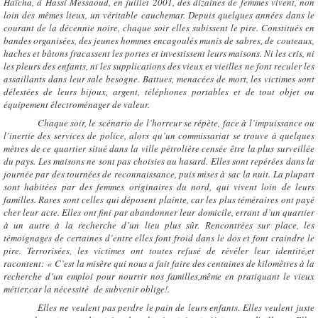
Haïcha, à Hassi Messaoud, en juillet 2001, des dizaines de femmes vivent, non
loin des mêmes lieux, un véritable cauchemar. Depuis quelques années dans le
courant de la décennie noire, chaque soir elles subissent le pire. Constitués en
bandes organisées, des jeunes hommes encagoulés munis de sabres, de couteaux,
haches et bâtons fracassent les portes et investissent leurs maisons. Ni les cris, ni
les pleurs des enfants, ni les supplications des vieux et vieilles ne font reculer les
assaillants dans leur sale besogne. Battues, menacées de mort, les victimes sont
délestées de leurs bijoux, argent, téléphones portables et de tout objet ou
équipement électroménager de valeur.
C
haque soir, le scénario de l’horreur se répète, face à l’impuissance ou
l’inertie des services de police, alors qu’un commissariat se trouve à quelques
mètres de ce quartier situé dans la ville pétrolière censée être la plus surveillée
du pays. Les maisons ne sont pas choisies au hasard. Elles sont repérées dans la
journée par des tournées de reconnaissance, puis mises à sac la nuit. La plupart
sont habitées par des femmes originaires du nord, qui vivent loin de leurs
familles. Rares sont celles qui déposent plainte, car les plus téméraires ont payé
cher leur acte. Elles ont fini par abandonner leur domicile, errant d’un quartier
à un autre à la recherche d’un lieu plus sûr. Rencontrées sur place, les
témoignages de certaines d’entre elles font froid dans le dos et font craindre le
pire. Terrorisées, les victimes ont toutes refusé de révéler leur identité,et
racontent: « C’est la misère qui nous a fait faire des centaines de kilomètres à la
recherche d’un emploi pour nourrir nos familles,même en pratiquant le vieux
métier,car la nécessité de subvenir oblige!.
Elles ne veulent pas perdre le pain de leurs enfants. Elles veulent juste