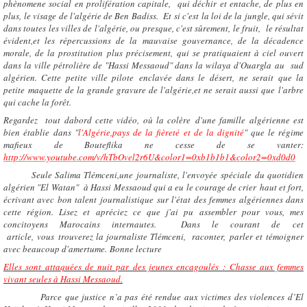
phènomene social en prolifération capitale, qui déchir et entache, de plus en
plus, le visage de l'algérie de Ben Badiss. Et si c'est la loi de la jungle, qui sévit
dans toutes les villes de l'algérie, ou presque, c'est sûrement, le fruit, le résultat
évident,et les répercussions de la mauvaise gouvernance, de la décadence
morale, de la prostitution plus précisement, qui se pratiquaient à ciel ouvert
dans la ville pétrolière de "Hassi Messaoud" dans la wilaya d'Ouargla au sud
algérien. Cette petite ville pilote enclavée dans le désert, ne serait que la
petite maquette de la grande gravure de l'algérie,et ne serait aussi que l'arbre
qui cache la forêt.
Regardez tout dabord cette vidéo, où la colère d'une famille algérienne est
bien établie dans "
l'Algérie,pays de la fièreté et de la dignité
" que le régime
mafieux de Bouteflika ne cesse de se vanter:
http://www.youtube.com/v/hTbOvel2r6U&color1=0xb1b1b1&color2=0xd0d0
Seule Salima Tlémceni,une journaliste, l'envoyée spéciale du quotidien
algérien "El Watan" à Hassi Messaoud qui a eu le courage de crier haut et fort,
écrivant avec bon talent journalistique sur l'état des femmes algériennes dans
cette région. Lisez et apréciez ce que j'ai pu assembler pour vous, mes
concitoyens Marocains internautes. Dans le courant de cet
article, vous trouverez la journaliste Tlémceni, raconter, parler et témoigner
avec beaucoup d'amertume. Bonne lecture
Elles sont attaquées de nuit par des jeunes encagoulés : Chasse aux femmes
vivant seules à Hassi Messaoud.
Parce que justice n’a pas été rendue aux victimes des violences d’El