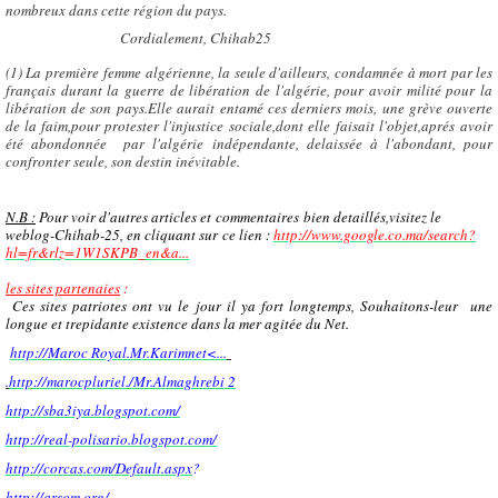
nombreux dans cette région du pays.
Cordialement, Chihab25
(1) La première femme algérienne, la seule d'ailleurs, condamnée à mort par les
français durant la guerre de libération de l'algérie, pour avoir milité pour la
libération de son pays.Elle aurait entamé ces derniers mois, une grève ouverte
de la faim,pour protester l'injustice sociale,dont elle faisait l'objet,aprés avoir
été abondonnée par l'algérie indépendante, delaissée à l'abondant, pour
confronter seule, son destin inévitable.
N.B :
Pour voir d'autres articles et commentaires bien detaillés,visitez le
weblog-Chihab-25, en cliquant sur ce lien :
http://www.google.co.ma/search?
hl=fr&rlz=1W1SKPB_en&a...
les sites partenaies
:
Ces sites patr
iotes ont vu le jour il ya fort longtemps, Souhaitons-leur une
longue et trepidante existence dans la mer agitée du Net.
http://Maroc Royal.Mr.Karimnet<...
.
http://marocpluriel./Mr.Almaghrebi 2
http://sba3iya.blogspot.com/
http://real-polisario.blogspot.com/
http://corcas.com/Default.aspx
?
http://arsom.org/