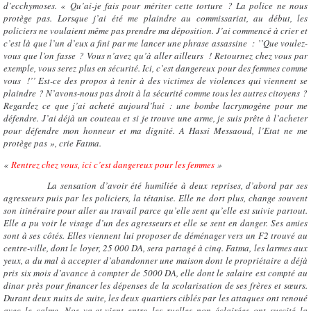
d’ecchymoses. « Qu’ai-je fais pour mériter cette torture ? La police ne nous
protège pas. Lorsque j’ai été me plaindre au commissariat, au début, les
policiers ne voulaient même pas prendre ma déposition. J’ai commencé à crier et
c’est là que l’un d’eux a fini par me lancer une phrase assassine : ’’Que voulez-
vous que l’on fasse ? Vous n’avez qu’à aller ailleurs ! Retournez chez vous par
exemple, vous serez plus en sécurité. Ici, c’est dangereux pour des femmes comme
vous !’’ Est-ce des propos à tenir à des victimes de violences qui viennent se
plaindre ? N’avons-nous pas droit à la sécurité comme tous les autres citoyens ?
Regardez ce que j’ai acheté aujourd’hui : une bombe lacrymogène pour me
défendre. J’ai déjà un couteau et si je trouve une arme, je suis prête à l’acheter
pour défendre mon honneur et ma dignité. A Hassi Messaoud, l’Etat ne me
protège pas », crie Fatma.
«
Rentrez chez vous, ici c’est dangereux pour les femmes
»
La sensation d’avoir été humiliée à deux reprises, d’abord par ses
agresseurs puis par les policiers, la tétanise. Elle ne dort plus, change souvent
son itinéraire pour aller au travail parce qu’elle sent qu’elle est suivie partout.
Elle a pu voir le visage d’un des agresseurs et elle se sent en danger. Ses amies
sont à ses côtés. Elles viennent lui proposer de déménager vers un F2 trouvé au
centre-ville, dont le loyer, 25 000 DA, sera partagé à cinq. Fatma, les larmes aux
yeux, a du mal à accepter d’abandonner une maison dont le propriétaire a déjà
pris six mois d’avance à compter de 5000 DA, elle dont le salaire est compté au
dinar près pour financer les dépenses de la scolarisation de ses frères et sœurs.
Durant deux nuits de suite, les deux quartiers ciblés par les attaques ont renoué
avec le calme. Nos va-et-vient entre les ruelles non éclairées ont suscité la