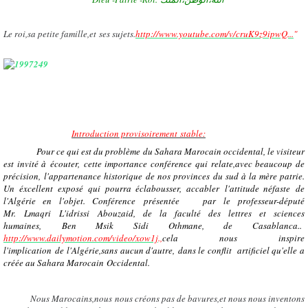
Le roi,sa petite famille,et ses sujets.
http://www.youtube.com/v/cruK9z9ipwQ...
"
Introduction provisoirement stable:
Pour ce qui est du problème du Sahara Marocain occidental, le visiteur
est invité à écouter, cette importance conférence qui relate,avec beaucoup de
précision, l'appartenance historique de nos provinces du sud à la mère patrie.
Un éxcellent exposé qui pourra éclabousser, accabler l'attitude néfaste de
l'Algérie en l'objet. Conférence présentée par le professeur-député
Mr. Lmaqri L'idrissi Abouzaid, de la faculté des lettres et sciences
humaines, Ben Msik Sidi Othmane, de Casablanca..
http://www.dailymotion.com/video/xow1j
.,
cela nous inspire
l'implication de l'Algérie,sans aucun d'autre, dans le conflit artificiel qu'elle a
créée au Sahara Marocain Occidental.
Nous Marocains,nous nous créons pas de bavures,et nous nous inventons