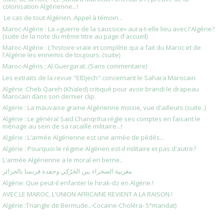
colonisation Algérienne...!
Le cas de tout Algérien..Appel à témoin...
Maroc-Algérie : La «guerre de la saussice» aura-t-elle lieu avec l'Algérie?
(suite de la note du même titre au page d'accueil)
Maroc-Algérie : L'histoire vraie et complète qui a fait du Maroc et de
l'Algérie les ennemis de toujours..(suite)
Maroc-Algéris ; Al Guergarat..(Sans commentaire)
Les extraits de la revue "ElDjech" concernant le Sahara Marocain
Algérie :Cheb Qareh (Khaled) critiqué pour avoir brandi le drapeau
Marocain dans son dernier clip.
Algérie : La mauvaise graine Algérienne moisie, vue d'ailleurs (suite..)
Algérie : Le général Said Chanqriha régle ses comptes en faisant le
ménage au sein de sa racaille militaire...!
Algérie : L'armée Algérienne est une armée de pédés...
Algérie : Pourquoi le régime Algérien est-il militaire et pas d'autre?
L'armée Algérienne a le moral en berne..
مغربية الصحراء بين الحَرْكِي وحفدة فرنسا بالجزائر
Algérie: Que peut-il enfanter le hirak-dz en Algérie.!
AVEC LE MAROC, L'UNION AFRICAINE REVIENT A LA RAISON.!
Algérie :Triangle de Bermude..-Cocaine-Choléra- 5°mandat)