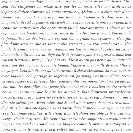
gagner leur vie avec dignité et dans la sécurité qui n'éxiste pas d'ailleurs. Elles
sont des citoyennes au même titre que les autres,et elles ont droit de se
déplacer, d’aller n’importe où pour travailler », déclare une d'elles, âgée d’une
trentaine d’années. Lorsque la journaliste lui avait rendu visite, dans sa maison
du quartier des 36 logements, elle a mis du temps à ouvrir la porte par peur. Elle
venait de rentrer chez elle après avoir fait le tour des maisons closes de ses
copines, sur le boulevard, au cœur même de la ville. Une fois que l'identité de
la journaliste est déclinée, elle exprime son « grand soulagement ». Cela fait
plus d’une semaine que sa sœur et elle vivaient un « vrai cauchemar ». Une
bande de cinq à six jeunes enturbannés ont fait irruption chez elles au milieu
d'une nuit. « On nous avait déjà parlé de femmes ayant été agressées dans leur
maison disait-elle, mais je n’y ai pas cru. Elle n’aurait pas pensé qu’un jour elle
serait une des victimes », raconte Souad, l’aînée d’une famille de trois filles et
un garçon. Cela fait dix ans qu’elle travaille à Hassi Messaoud. Sa sœur cadette,
avec laquelle elle partage le logement en parpaing constitué d’une pièce-
cuisine, semble très fatiguée. Elle vient de subir une opération chirurgicale. En
cette nuit, les deux filles, leur jeune frère et leur mère venus leur rendre visite de
très loin, ignoraient que le pire les attendait. Tous dormaient profondément
lorsqu’ils ont brusquement été réveillés par de violents coups donnés à la porte
d’entrée métallique. Avant même que Souad ait le temps de se mettre debout,
déjà trois hommes encagoulés, surgissaient dans la pièce. « Lorsque je me suis
réveillée ajoute-elle, j’ai vu le viseur d’un téléphone portable se fixer sur mon
visage. J’étais terrorisée. Ma sœur criait et ma mère suppliait les assaillants de
ne pas nous toucher. L’un d’eux m’a bloquée contre le mur en m’enfonçant un
tournevis dans le ventre. Il m’a enlevé ma chaîne en or, mes bagues et mes