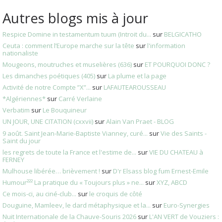
Autres blogs mis à jour
Respice Domine in testamentum tuum (Introit du...
sur
BELGICATHO
Ceuta : comment l’Europe marche sur la tête
sur
l'information
nationaliste
Mougeons, moutruches et muselières (636)
sur
ET POURQUOI DONC ?
Les dimanches poétiques (405)
sur
La plume et la page
Activité de notre Compte ”X”...
sur
LAFAUTEAROUSSEAU
*Algériennes*
sur
Carré Verlaine
Verbatim
sur
Le Bouquineur
UN JOUR, UNE CITATION (cxxvii)
sur
Alain Van Praet - BLOG
9 août. Saint Jean-Marie-Baptiste Vianney, curé...
sur
Vie des Saints -
Saint du jour
les regrets de toute la France et l'estime de...
sur
VIE DU CHATEAU à
FERNEY
Mulhouse libérée… brièvement !
sur
D'r Elsass blog fum Ernest-Emile
Humour²²² La pratique du « Toujours plus » ne...
sur
XYZ, ABCD
Ce mois-ci, au ciné-club...
sur
le croquis de côté
Douguine, Mamleev, le dard métaphysique et la...
sur
Euro-Synergies
Nuit Internationale de la Chauve-Souris 2026
sur
L'AN VERT de Vouziers :