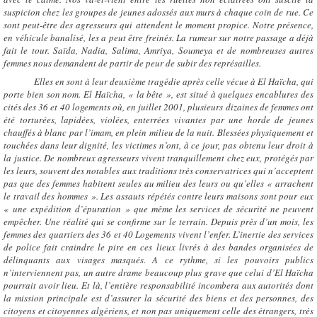
suspicion chez les groupes de jeunes adossés aux murs à chaque coin de rue. Ce
sont peut-être des agresseurs qui attendent le moment propice. Notre présence,
en véhicule banalisé, les a peut être freinés. La rumeur sur notre passage a déjà
fait le tour. Saïda, Nadia, Salima, Amriya, Soumeya et de nombreuses autres
femmes nous demandent de partir de peur de subir des représailles.
Elles en sont à leur deuxième tragédie après celle vécue à El Haïcha, qui
porte bien son nom. El Haïcha, « la bête », est situé à quelques encablures des
cités des 36 et 40 logements où, en juillet 2001, plusieurs dizaines de femmes ont
été torturées, lapidées, violées, enterrées vivantes par une horde de jeunes
chauffés à blanc par l’imam, en plein milieu de la nuit. Blessées physiquement et
touchées dans leur dignité, les victimes n’ont, à ce jour, pas obtenu leur droit à
la justice. De nombreux agresseurs vivent tranquillement chez eux, protégés par
les leurs, souvent des notables aux traditions très conservatrices qui n’acceptent
pas que des femmes habitent seules au milieu des leurs ou qu’elles « arrachent
le travail des hommes ». Les assauts répétés contre leurs maisons sont pour eux
« une expédition d’épuration » que même les services de sécurité ne peuvent
empêcher. Une réalité qui se confirme sur le terrain. Depuis près d’un mois, les
femmes des quartiers des 36 et 40 Logements vivent l’enfer. L’inertie des services
de police fait craindre le pire en ces lieux livrés à des bandes organisées de
délinquants aux visages masqués. A ce rythme, si les pouvoirs publics
n’interviennent pas, un autre drame beaucoup plus grave que celui d’El Haïcha
pourrait avoir lieu. Et là, l’entière responsabilité incombera aux autorités dont
la mission principale est d’assurer la sécurité des biens et des personnes, des
citoyens et citoyennes algériens, et non pas uniquement celle des étrangers, très