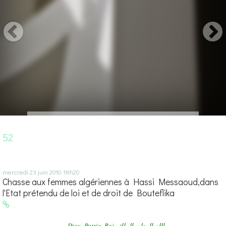
52
mercredi 23
juin 2010
18h20
Chasse aux femmes algériennes à Hassi Messaoud,dans
l'Etat prétendu de loi et de droit de Bouteflika
.
Dieu -Patrie -Roi. الله،الوطن،الملك