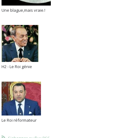
Une blague,mais vraie.!
H2 - Le Roi génie
Le Roi réformateur
S'abonner au flux RSS