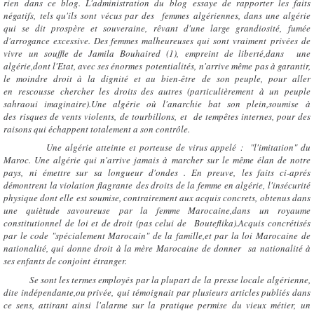
rien dans ce blog. L'administration du blog essaye de rapporter les faits
négatifs, tels qu'ils sont vécus par des femmes algériennes, dans une algérie
qui se dit prospère et souveraine, rêvant d'une large grandiosité, fumée
d'arrogance excessive. Des femmes malheureuses qui sont vraiment privées de
vivre un souffle de Jamila Bouhaired (1), empreint de liberté,dans une
algérie,dont l'Etat, avec ses énormes potentialités, n'arrive même pas à garantir,
le moindre droit à la dignité et au bien-être de son peuple, pour aller
en rescousse chercher les droits des autres (particulièrement à un peuple
sahraoui imaginaire).Une algérie où l'anarchie bat son plein,soumise à
des risques de vents violents, de tourbillons, et de tempêtes internes, pour des
raisons qui échappent totalement a son contrôle.
Une algérie atteinte et porteuse de virus appelé : "l'imitation" du
Maroc. Une algérie qui n'arrive jamais à marcher sur le même élan de notre
pays, ni émettre sur sa longueur d'ondes . En preuve, les faits ci-aprés
démontrent la violation flagrante des droits de la femme en algérie, l'insécurité
physique dont elle est soumise, contrairement aux acquis concrets, obtenus dans
une quiètude savoureuse par la femme Marocaine,dans un royaume
constitutionnel de loi et de droit (pas celui de Bouteflika).Acquis concrétisés
par le code "spécialement Marocain" de la famille,et par la loi Marocaine de
nationalité, qui donne droit à la mère Marocaine de donner sa nationalité à
ses enfants de conjoint étranger.
Se sont les termes employés par la plupart de la presse locale algérienne,
dite indépendante,ou privée, qui témoignait par plusieurs articles publiés dans
ce sens, attirant ainsi l'alarme sur la pratique permise du vieux métier, un