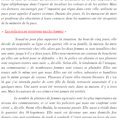
ligne téléphonique dans l’espoir de localiser les voleurs et de les arrêter. Mais
ces derniers, encouragés par l’’impunité qui règne dans cette ville, utilisent sa
puce pour appeler d’autres victimes. Durant des jours, ils les menacent de mort
et profèrent des obscénités à leurs contacts dont les numéros ont été récupérés
de la mémoire de la puce.
«
Les policiers ne protègent pas les femmes
»
Souad ne peut plus supporter la situation. Au bout de cinq jours, elle
décide de suspendre sa ligne et de quitter, elle et sa famille, la maison. Sa mère
est repartie terrorisée chez elle, alors que les deux femmes se sont installées chez
une amie, jusqu’à il y a deux jours. Elles nous montrent un couteau de boucherie
qu’elles ont acheté pour se défendre. « Ici, la police est absente et nos plaintes
sont toujours restées sans suite », dit-elle. Selon elle, le lendemain de l’attaque,
au commissariat « de nombreuses femmes sont venues se plaindre. Elles ont
toutes subi le même sort que nous. Elles ont été volées, tabassées et humiliées
par le même groupe de voyous. Plusieurs d’entre elles étaient blessées. Et c’est
là que j’ai entendu parler de cette fille de Saïda retrouvée assassinée il y a
quelques mois. Une autre avait été retrouvée tuée, dans sa maison, il y a trois
ans. Mais les auteurs de ces crimes n’ont jamais été arrêtés.
Le nombre de plaintes de femmes agressées sont les plus importantes au
niveau des commissariats, et ce sont les policiers qui nous ont confirmé cette
vérité », dit-elle. Parmi elles Hadda, la trentaine passée. Elle aussi a résidé dans
le quartier des 36 logements. Elle aussi est devenue une sans domicile fixe
depuis cette nuit terrifiante de jeudi à vendredi. C’était presqu’au lever du jour.