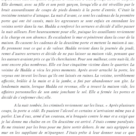
Elle dormait, avec sa fille et son petit garçon, lorsqu’elle a été réveillée par le
bruit assourdissant de coups de pieds donnés à la porte d’entrée. C’était la
troisième tentative d’attaque. La nuit d’avant, ce sont les cadenas de la première
porte qui ont été cassés, mais les agresseurs se sont enfuis en entendant les
voisins sortir dans la rue. Hadda a renforcé les serrures et décidé d’aller passer
la nuit ailleurs. Fort heureusement pour elle, puisque les assaillants reviennent
à la charge en son absence. Ils escaladent le mur et pénètrent dans la cour de la
maison. Ils cassent les cadenas de la deuxième porte et mettent la maison à sac.
Ils prennent tout ce qui a de valeur. Hadda revient dans la journée du jeudi,
remet d’autres serrures et décide de ne pas laisser sa maison vide, pensant que
les auteurs avaient pris ce qu’ils cherchaient. Pour son malheur, cette nuit-là, ils
sont encore plus nombreux. Elle est leur cinquième victime dans le quartier. La
voisine de Hadda a vécu les pires moments. Après avoir arraché la porte, les
voyous ont investi les lieux qu’ils ont laissés en ruines. La voisine, terriblement
affectée, brûlée à la main et à la jambe, a fini par abandonner son gîte. Le
lendemain matin, lorsque Hadda est revenue, elle a trouvé la maison vide, les
affaires personnelles de son amie jonchant le sol. Elle a fermée les portes et
décidé de s’enfermer chez elle.
A la nuit tombée, les criminels reviennent sur les lieux. « Après plusieurs
coups, la porte a cédé. Ils puaient l’alcool et certains n’arrivaient même pas à
parler. L’un d’eux, armé d’un couteau, m’a braquée contre le mur et a exigé que
je lui donne ma chaîne en or. Un deuxième est arrivé. J’étais comme paralysée.
Ils me tiraient par les bras pour me faire sortir dehors. Je me suis agrippée au
mur en les suppliant de m’épargner. J’étais prête à leur donner tout ce que