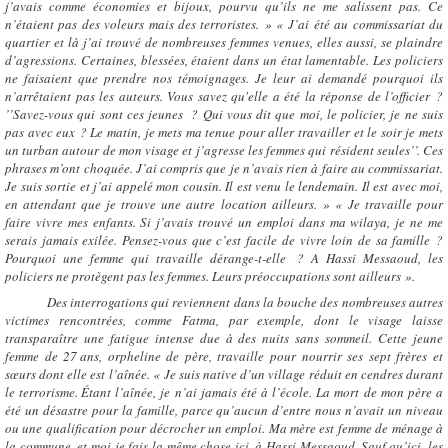
j’avais comme économies et bijoux, pourvu qu’ils ne me salissent pas. Ce
n’étaient pas des voleurs mais des terroristes. » « J’ai été au commissariat du
quartier et là j’ai trouvé de nombreuses femmes venues, elles aussi, se plaindre
d’agressions. Certaines, blessées, étaient dans un état lamentable. Les policiers
ne faisaient que prendre nos témoignages. Je leur ai demandé pourquoi ils
n’arrêtaient pas les auteurs. Vous savez qu'elle a été la réponse de l’officier ?
’’Savez-vous qui sont ces jeunes ? Qui vous dit que moi, le policier, je ne suis
pas avec eux ? Le matin, je mets ma tenue pour aller travailler et le soir je mets
un turban autour de mon visage et j’agresse les femmes qui résident seules’’. Ces
phrases m’ont choquée. J’ai compris que je n’avais rien à faire au commissariat.
Je suis sortie et j’ai appelé mon cousin. Il est venu le lendemain. Il est avec moi,
en attendant que je trouve une autre location ailleurs. » « Je travaille pour
faire vivre mes enfants. Si j’avais trouvé un emploi dans ma wilaya, je ne me
serais jamais exilée. Pensez-vous que c’est facile de vivre loin de sa famille ?
Pourquoi une femme qui travaille dérange-t-elle ? A Hassi Messaoud, les
policiers ne protègent pas les femmes. Leurs préoccupations sont ailleurs ».
Des interrogations qui reviennent dans la bouche des nombreuses autres
victimes rencontrées, comme Fatma, par exemple, dont le visage laisse
transparaître une fatigue intense due à des nuits sans sommeil. Cette jeune
femme de 27 ans, orpheline de père, travaille pour nourrir ses sept frères et
sœurs dont elle est l’aînée. « Je suis native d’un village réduit en cendres durant
le terrorisme. Étant l’aînée, je n’ai jamais été à l’école. La mort de mon père a
été un désastre pour la famille, parce qu’aucun d’entre nous n’avait un niveau
ou une qualification pour décrocher un emploi. Ma mère est femme de ménage à
la commune, et moi je fais la même chose ici, à Hassi Messaoud. Sauf qu’ici, les