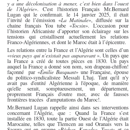
y a une décolonisation à mener, c’est bien dans l’ouest
de l’Algérie
». C'est l'historien Français Mr.Bernard
Lugan qui le confirmait. le 14 janvier 2025, il était
l’invité de l’émission «
La Matinale
», diffusée sur la
chaine français You tube «
Tocsin
». L’occasion pour
l’historien Africaniste d’apporter son éclairage sur les
tensions qui cristallisent actuellement les relations
Franco-Algériennes, et dont le Maroc était à l’épicentre.
Les relations entre la France et l’Algérie sont celles d’un
«
vieux pays qui n’existait pas auparavant
». Un pays que
la France a créé de toutes pièces en 1830. Un pays
auquel la France a donné son nom, son drapeau-chiffon!
façonné par «
Émilie Busquant
» une Française, épouse
du politico-syndicalistee Messali L'haj. Tant qu'il n'y
avait pas d'entité Algérienne à l'époque, de manière
qu'elle serait, somptueusement, un département,
proprement Français d'outre mer, avec de fausses
frontières tracées d'amputations du Maroc!.
Mr.Bernard Lugan rappelle ainsi dans ses interventions
concernant l'Algérie, que : Quand la France s’est
installée en 1830, toute la partie Ouest de l’Algérie était
Marocaine, telles que Tlemcen au sud Oranais vers la
Saoura qui en groupe «
Béchar, Kenadsa, Touat
» et ce