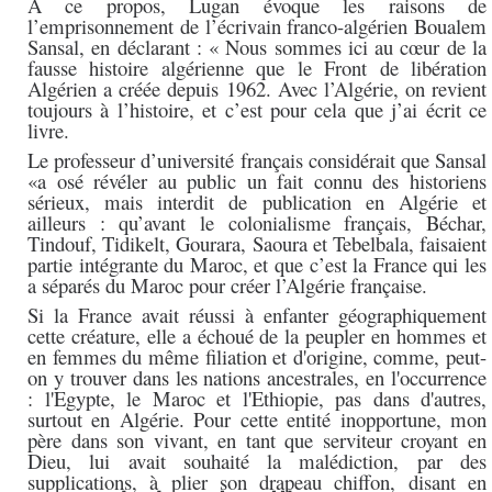
À ce propos, Lugan évoque les raisons de
l’emprisonnement de l’écrivain franco-algérien Boualem
Sansal, en déclarant : « Nous sommes ici au cœur de la
fausse histoire algérienne que le Front de libération
Algérien a créée depuis 1962. Avec l’Algérie, on revient
toujours à l’histoire, et c’est pour cela que j’ai écrit ce
livre.
Le professeur d’université français considérait que Sansal
«a osé révéler au public un fait connu des historiens
sérieux, mais interdit de publication en Algérie et
ailleurs : qu’avant le colonialisme français, Béchar,
Tindouf, Tidikelt, Gourara, Saoura et Tebelbala, faisaient
partie intégrante du Maroc, et que c’est la France qui les
a séparés du Maroc pour créer l’Algérie française.
Si la France avait réussi à enfanter géographiquement
cette créature, elle a échoué de la peupler en hommes et
en femmes du même filiation et d'origine, comme, peut-
on y trouver dans les nations ancestrales, en l'occurrence
: l'Egypte, le Maroc et l'Ethiopie, pas dans d'autres,
surtout en Algérie. Pour
cette entité inopportune, mon
père dans son vivant, en tant que serviteur croyant en
Dieu, lui avait souhaité la malédiction, par des
supplications, à plier son drapeau chiffon, disant en