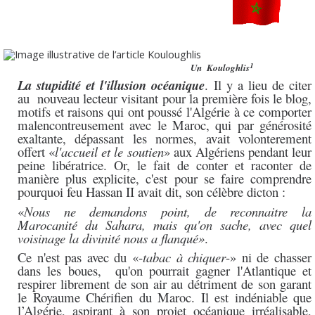
¹
Un Kouloghlis
La stupidité et l'illusion océanique
. Il y a lieu de citer
au nouveau lecteur visitant pour la première fois le blog,
motifs et raisons qui ont poussé l'Algérie à ce comporter
malencontreusement avec le Maroc, qui par générosité
exaltante, dépassant les normes, avait volonterement
offert «
l'accueil et le soutien
» aux Algériens pendant leur
peine libératrice. Or, le fait de conter et raconter de
manière plus explicite, c'est pour se faire comprendre
pourquoi feu Hassan II avait dit, son célèbre dicton :
«
Nous ne demandons point, de reconnaitre la
Marocanité du Sahara, mais qu'on sache, avec quel
voisinage la divinité nous a flanqué»
.
Ce n'est pas avec du «-
tabac à chiquer
-» ni de chasser
dans les boues, qu'on pourrait gagner l'Atlantique et
respirer librement de son air au détriment de son garant
le Royaume Chérifien du Maroc. Il est indéniable que
l’Algérie, aspirant à son projet océanique irréalisable,