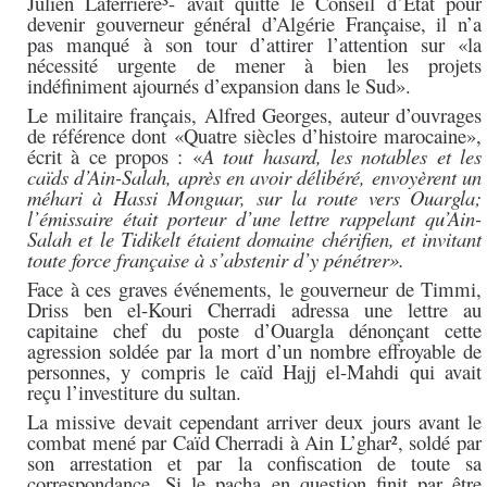
Julien Laferrière³- avait quitté le Conseil d’État pour
devenir gouverneur général d’Algérie Française, il n’a
pas manqué à son tour d’attirer l’attention sur «la
nécessité urgente de mener à bien les projets
indéfiniment ajournés d’expansion dans le Sud».
Le militaire français, Alfred Georges, auteur d’ouvrages
de référence dont «Quatre siècles d’histoire marocaine»,
écrit à ce propos : «
A tout hasard, les notables et les
caïds d’Ain-Salah, après en avoir délibéré, envoyèrent un
méhari à Hassi Monguar, sur la route vers Ouargla;
l’émissaire était porteur d’une lettre rappelant qu’Ain-
Salah et le Tidikelt étaient domaine chérifien, et invitant
toute force française à s’abstenir d’y pénétrer».
Face à ces graves événements, le gouverneur de Timmi,
Driss ben el-Kouri Cherradi adressa une lettre au
capitaine chef du poste d’Ouargla dénonçant cette
agression soldée par la mort d’un nombre effroyable de
personnes, y compris le caïd Hajj el-Mahdi qui avait
reçu l’investiture du sultan.
La missive devait cependant arriver deux jours avant le
combat mené par Caïd Cherradi à Ain L’ghar², soldé par
son arrestation et par la confiscation de toute sa
correspondance. Si le pacha en question finit par être