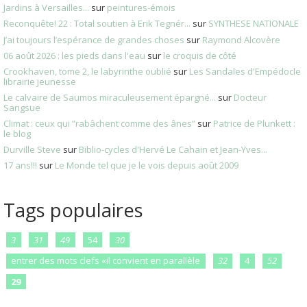
Jardins à Versailles...
sur
peintures-émois
Reconquête! 22 : Total soutien à Erik Tegnér...
sur
SYNTHESE NATIONALE
J’ai toujours l’espérance de grandes choses
sur
Raymond Alcovère
06 août 2026 : les pieds dans l'eau
sur
le croquis de côté
Crookhaven, tome 2, le labyrinthe oublié
sur
Les Sandales d'Empédocle
librairie jeunesse
Le calvaire de Saumos miraculeusement épargné...
sur
Docteur
Sangsue
Climat : ceux qui ”rabâchent comme des ânes”
sur
Patrice de Plunkett :
le blog
Durville Steve
sur
Biblio-cycles d'Hervé Le Cahain et Jean-Yves...
17 ans!!!
sur
Le Monde tel que je le vois depuis août 2009
Tags populaires
3
31
49
54
30
entrer des mots clefs «il convient en parallèle
32
4
52
29