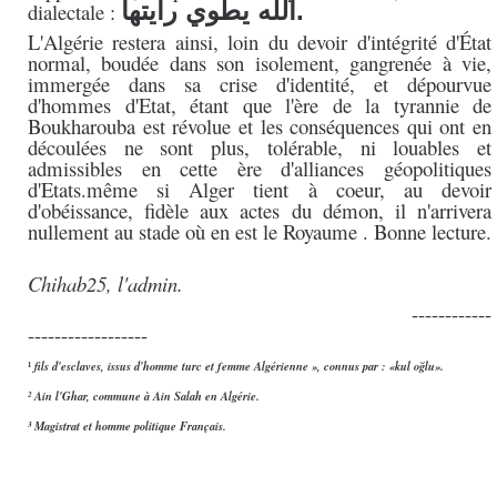
يطوي رايتها.
الله
dialectale :
L'Algérie restera ainsi, loin du devoir d'intégrité d'État
normal, boudée dans son isolement, gangrenée à vie,
immergée dans sa crise d'identité, et dépourvue
d'hommes d'Etat, étant que l'ère de la tyrannie de
Boukharouba est révolue et les conséquences qui ont en
découlées ne sont plus, tolérable, ni louables et
admissibles en cette ère d'alliances géopolitiques
d'Etats.même si Alger tient à coeur, au devoir
d'obéissance, fidèle aux actes du démon, il n'arrivera
nullement au stade où en est le Royaume
. Bonne lecture
.
Chihab25, l'admin.
------------
------------------
¹
fils d'esclaves, issus d'homme turc et femme Algérienne », connus par : «kul oğlu»
.
² Ain l'Ghar, commune à Ain Salah en Algérie.
³
Magistrat et homme politique Français.