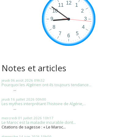
Notes et articles
jeudi 06
août 2026
09h32
Pourquoi les Algérien ont-ils toujours tendance...
...
jeudi 16
juillet 2026
00h00
Les mythes interprétant l'histoire de Algérie,...
...
mercredi 01
juillet 2026
10h17
Le Maroc est la maladie incurable dont...
Citations de sagesse : « Le Maroc...
dimanche 14
juin 2026
10h00