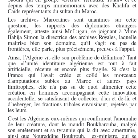
depuis des temps immémoriaux avec des Khalifa et
Caïds représentants du sultan du Maroc.
Les archives Marocaines sont unanimes sur cette
question, les rapports des diplomates étrangers
également, atteste ainsi Mr.Lugan, se joignant à Mme
Bahija Simou la directrice des archives Royales, laquelle
maitrise bien son domaine, qu'il s'agit ou pas de
frontières, elle parle, plus précisément, preuves à l'appui.
Ainsi, l’Algérie vit-elle son problème de définition? Tant
que «l’unité identitaire algérienne est tout à fait
artificielle, récente et encore plus fragile. Si c'est la
France qui l'avait créée et collé les morceaux
d'amputations subies au Maroc et autres pays
limitrophes, elle n'a pas su de quoi alimenter cette
création en hommes accompagnant cette innovation
accidentelle, se satisfaisant de collecter, d'ici et de-là, et
d'heberger, les fractions tribales envoisinant, rejetées par
les leurs.
C'est les Algériens eux-mêmes qui confirment l'anomalie
de leur créature, dont le maudit Boukharouba, malgré
son entêtement et sa tyrannie qui la dit avec amertume,
ainsi que Noureddine Boukrouh, ex-ministre, qui se