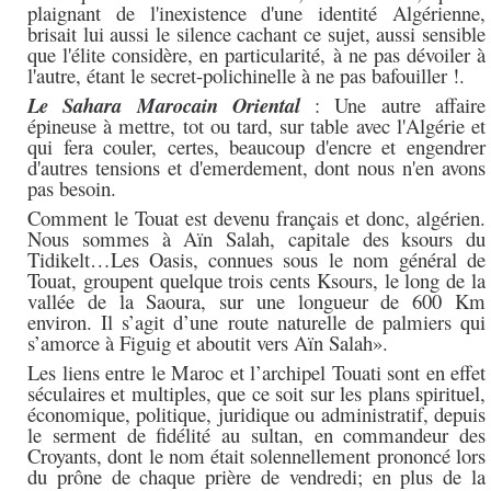
plaignant de l'inexistence d'une identité Algérienne,
brisait lui aussi le silence cachant ce sujet, aussi sensible
que l'élite considère, en particularité, à ne pas dévoiler à
l'autre, étant le secret-polichinelle à ne pas bafouiller !.
Le Sahara Marocain Oriental
: Une autre affaire
épineuse à mettre, tot ou tard, sur table avec l'Algérie et
qui fera couler, certes, beaucoup d'encre et engendrer
d'autres tensions et d'emerdement, dont nous n'en avons
pas besoin.
Comment le Touat est devenu français et donc, algérien.
Nous sommes à Aïn Salah, capitale des ksours du
Tidikelt…Les Oasis, connues sous le nom général de
Touat, groupent quelque trois cents Ksours, le long de la
vallée de la Saoura, sur une longueur de 600 Km
environ. Il s’agit d’une route naturelle de palmiers qui
s’amorce à Figuig et aboutit vers Aïn Salah».
Les liens entre le Maroc et l’archipel Touati sont en effet
séculaires et multiples, que ce soit sur les plans spirituel,
économique, politique, juridique ou administratif, depuis
le serment de fidélité au sultan, en commandeur des
Croyants, dont le nom était solennellement prononcé lors
du prône de chaque prière de vendredi; en plus de la