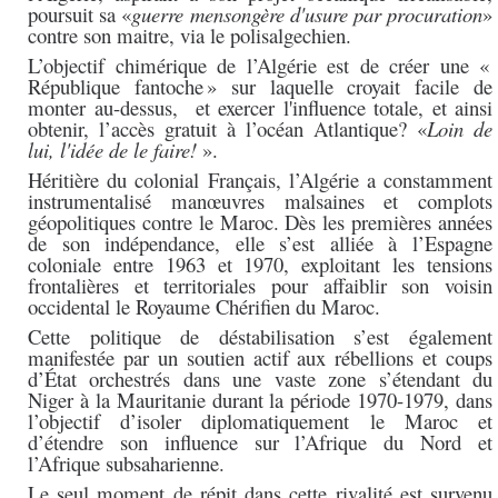
poursuit sa «
guerre mensongère d'usure par procuration
»
contre son maitre, via le polisalgechien.
L’objectif chimérique de l’Algérie est de créer une «
République fantoche
» sur laquelle croyait facile de
monter au-dessus, et exercer l'influence totale, et ainsi
obtenir, l’accès gratuit à l’océan Atlantique? «
Loin de
lui, l'idée de le faire
!
».
Héritière du colonial Français, l’Algérie a constamment
instrumentalisé manœuvres malsaines et complots
géopolitiques contre le Maroc. Dès les premières années
de son indépendance, elle s’est alliée à l’Espagne
coloniale entre 1963 et 1970, exploitant les tensions
frontalières et territoriales pour affaiblir son voisin
occidental le Royaume Chérifien du Maroc.
Cette politique de déstabilisation s’est également
manifestée par un soutien actif aux rébellions et coups
d’État orchestrés dans une vaste zone s’étendant du
Niger à la Mauritanie durant la période 1970-1979, dans
l’objectif d’isoler diplomatiquement le Maroc et
d’étendre son influence sur l’Afrique du Nord et
l’Afrique subsaharienne.
Le seul moment de répit dans cette rivalité est survenu