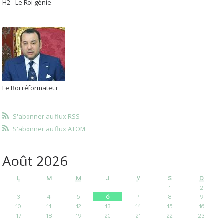
H2 - Le Roi génie
Le Roi réformateur
S'abonner au flux RSS
S'abonner au flux ATOM
Août 2026
L
M
M
J
V
S
D
1
2
3
4
5
6
7
8
9
10
11
12
13
14
15
16
17
18
19
20
21
22
23