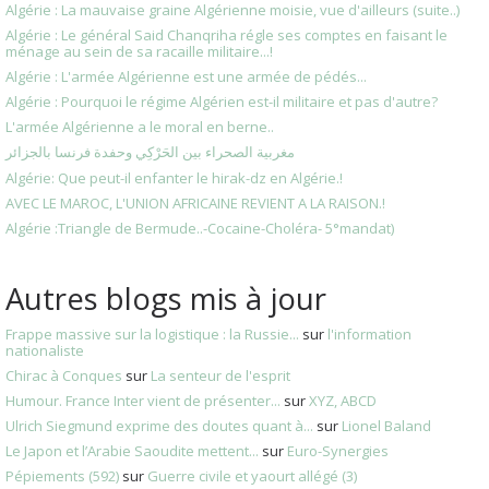
Algérie : La mauvaise graine Algérienne moisie, vue d'ailleurs (suite..)
Algérie : Le général Said Chanqriha régle ses comptes en faisant le
ménage au sein de sa racaille militaire...!
Algérie : L'armée Algérienne est une armée de pédés...
Algérie : Pourquoi le régime Algérien est-il militaire et pas d'autre?
L'armée Algérienne a le moral en berne..
مغربية الصحراء بين الحَرْكِي وحفدة فرنسا بالجزائر
Algérie: Que peut-il enfanter le hirak-dz en Algérie.!
AVEC LE MAROC, L'UNION AFRICAINE REVIENT A LA RAISON.!
Algérie :Triangle de Bermude..-Cocaine-Choléra- 5°mandat)
Autres blogs mis à jour
Frappe massive sur la logistique : la Russie...
sur
l'information
nationaliste
Chirac à Conques
sur
La senteur de l'esprit
Humour. France Inter vient de présenter...
sur
XYZ, ABCD
Ulrich Siegmund exprime des doutes quant à...
sur
Lionel Baland
Le Japon et l’Arabie Saoudite mettent...
sur
Euro-Synergies
Pépiements (592)
sur
Guerre civile et yaourt allégé (3)