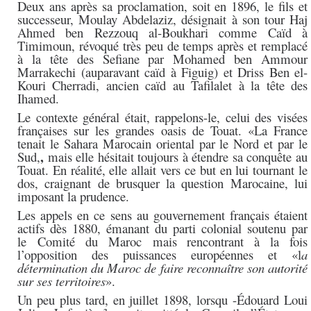
Deux ans après sa proclamation, soit en 1896, le fils et
successeur, Moulay Abdelaziz, désignait à son tour Haj
Ahmed ben Rezzouq al-Boukhari comme Caïd à
Timimoun, révoqué très peu de temps après et remplacé
à la tête des Sefiane par Mohamed ben Ammour
Marrakechi (auparavant caïd à Figuig) et Driss Ben el-
Kouri Cherradi, ancien caïd au Tafilalet à la tête des
Ihamed.
Le contexte général était, rappelons-le, celui des visées
françaises sur les grandes oasis de Touat. «La France
tenait le Sahara Marocain oriental par le Nord et par le
,
Sud,
mais elle hésitait toujours à étendre sa conquête au
Touat. En réalité, elle allait vers ce but en lui tournant le
dos, craignant de brusquer la question Marocaine, lui
imposant la prudence.
Les appels en ce sens au gouvernement français étaient
actifs dès 1880, émanant du parti colonial soutenu par
le Comité du Maroc mais rencontrant à la fois
l’opposition des puissances européennes et «l
a
détermination du Maroc de faire reconnaître son autorité
sur ses territoires
».
Un peu plus tard, en juillet 1898, lorsqu -Édouard Loui