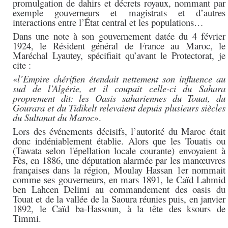
promulgation de dahirs et décrets royaux, nommant par
exemple gouverneurs et magistrats et d’autres
interactions entre l’État central et les populations…
Dans une note à son gouvernement datée du 4 février
1924, le Résident général de France au Maroc, le
Maréchal Lyautey, spécifiait qu’avant le Protectorat, je
cite :
«
l’Empire chérifien étendait nettement son influence au
sud de l’Algérie, et il coupait celle-ci du Sahara
proprement dit: les Oasis sahariennes du Touat, du
Gourara et du Tidikelt relevaient depuis plusieurs siècles
du Sultanat du Maroc
».
Lors des événements décisifs, l’autorité du Maroc était
donc indéniablement établie. Alors que les Touatis ou
(Tawata selon l'épellation locale courante) envoyaient à
Fès, en 1886, une députation alarmée par les manœuvres
françaises dans la région, Moulay Hassan 1er nommait
comme ses gouverneurs, en mars 1891, le Caïd Lahmid
ben Lahcen Delimi au commandement des oasis du
Touat et de la vallée de la Saoura réunies puis, en janvier
1892, le Caïd ba-Hassoun, à la tête des ksours de
Timmi.