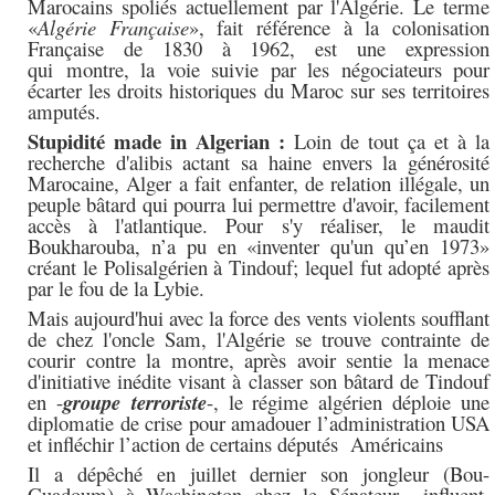
Marocains spoliés actuellement par l'Algérie.
Le terme
«
Algérie Française
», fait référence à la colonisation
Française de 1830 à 1962, est une expression
qui
montre, la voie suivie par les négociateurs pour
écarter les droits historiques du Maroc sur ses territoires
amputés.
Stupidité made in
Algerian
:
Loin de tout ça et à la
recherche d'alibis actant sa haine envers la générosité
Marocaine, Alger a fait enfanter, de relation illégale, un
peuple bâtard qui pourra lui permettre d'avoir, facilement
accès à l'atlantique. Pour s'y réaliser, le maudit
Boukharouba, n’a pu en «inventer qu'un qu’en 1973»
créant le Polisalgérien à Tindouf; lequel fut adopté après
par le fou de la Lybie.
Mais aujourd'hui avec la force des vents violents soufflant
de chez l'oncle Sam, l'Algérie se trouve contrainte de
courir contre la montre, après avoir sentie la menace
d'initiative inédite visant à classer son bâtard de Tindouf
en -
groupe
terroriste
-, le régime algérien déploie une
diplomatie de crise pour amadouer l’administration USA
et infléchir l’action de certains députés Américains
Il a dépêché en juillet dernier son jongleur (Bou-
Guadoum) à Washington chez le Sénateur influent,