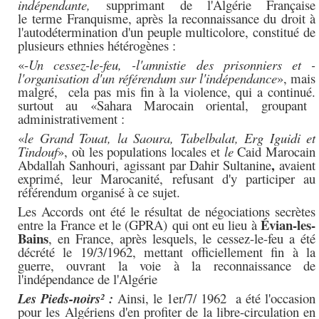
indépendante,
supprimant de l'Algérie Française
le
terme
F
ranquisme
, après la reconnaissance du droit à
l'autodétermination d'un peuple multicolore, constitué de
plusieurs ethnies hétérogènes :
«-
Un cessez-le-feu, -l'amnistie des prisonniers et -
l'organisation d'un référendum sur l'indépendance
», mais
malgré, cela pas mis fin à la violence, qui a continué.
surtout au «Sahara Marocain oriental, groupant
administrativement :
«
le Grand Touat, la Saoura, Tabelbalat, Erg Iguidi et
Tindouf
», où les populations locales et
le
Caid Marocain
,
Abdallah Sanhour
i
,
agissant par Dahir Sultanine
avaient
exprimé, leur Marocanité, refusant d'y participer au
référendum organisé à ce sujet.
Les Accords ont été le résultat de négociations secrètes
Évian-les-
entre la France et le (GPRA)
qui
ont eu lieu à
Bains
, en France, après lesquels, le
cessez-le-feu a été
décrété le 19/3/1962, mettant officiellement fin à la
guerre,
ouvrant la voie à la reconnaissance de
l'indépendance de l'Algérie
Les Pieds-noirs² :
Ainsi, l
e 1er/7/ 1962
a été l'occasion
pour les Algériens d'en profiter de la libre-circulation en