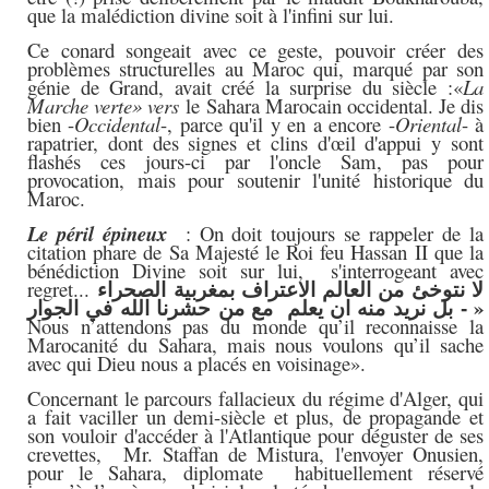
que la malédiction divine soit à l'infini sur lui.
Ce conard songeait avec ce geste, pouvoir créer des
problèmes structurelles au Maroc qui, marqué par son
génie de Grand, avait créé la surprise du siècle :«
La
Marche verte» vers
le Sahara Marocain occidental. Je dis
bien -
Occidental
-, parce qu'il y en a encore -
Oriental
- à
rapatrier, dont des signes et clins d'œil d'appui y sont
flashés ces jours-ci par l'oncle Sam, pas pour
provocation, mais pour soutenir l'unité historique du
Maroc.
Le péril épineux
: On doit toujours se rappeler de la
citation phare de Sa Majesté le Roi feu Hassan II que la
bénédiction Divine soit sur lui, s'interrogeant avec
regret...
لا نتوخئ من العالم الاعتراف بمغربية الصحراء
»
- بل نريد منه ان يعلم مع من حشرنا الله في الجوار
Nous n’attendons pas du monde qu’il reconnaisse la
Marocanité du Sahara, mais nous voulons qu’il sache
avec qui Dieu nous a placés en voisinage».
Concernant le parcours fallacieux du régime d'Alger, qui
a fait vaciller un demi-siècle et plus, de propagande et
son vouloir d'accéder à l'Atlantique pour déguster de ses
crevettes, Mr. Staffan de Mistura, l'envoyer Onusien,
pour le Sahara, diplomate habituellement réservé