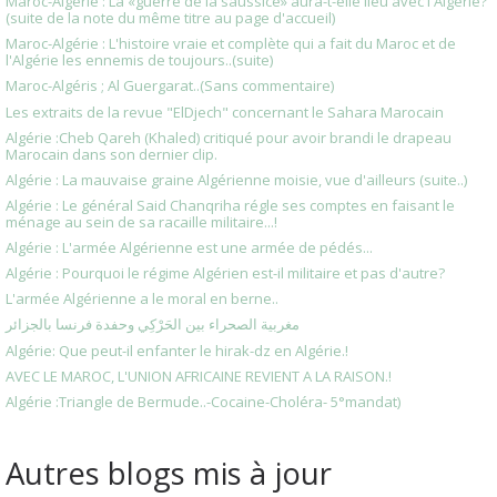
Maroc-Algérie : La «guerre de la saussice» aura-t-elle lieu avec l'Algérie?
(suite de la note du même titre au page d'accueil)
Maroc-Algérie : L'histoire vraie et complète qui a fait du Maroc et de
l'Algérie les ennemis de toujours..(suite)
Maroc-Algéris ; Al Guergarat..(Sans commentaire)
Les extraits de la revue "ElDjech" concernant le Sahara Marocain
Algérie :Cheb Qareh (Khaled) critiqué pour avoir brandi le drapeau
Marocain dans son dernier clip.
Algérie : La mauvaise graine Algérienne moisie, vue d'ailleurs (suite..)
Algérie : Le général Said Chanqriha régle ses comptes en faisant le
ménage au sein de sa racaille militaire...!
Algérie : L'armée Algérienne est une armée de pédés...
Algérie : Pourquoi le régime Algérien est-il militaire et pas d'autre?
L'armée Algérienne a le moral en berne..
مغربية الصحراء بين الحَرْكِي وحفدة فرنسا بالجزائر
Algérie: Que peut-il enfanter le hirak-dz en Algérie.!
AVEC LE MAROC, L'UNION AFRICAINE REVIENT A LA RAISON.!
Algérie :Triangle de Bermude..-Cocaine-Choléra- 5°mandat)
Autres blogs mis à jour