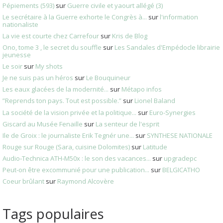
Pépiements (593)
sur
Guerre civile et yaourt allégé (3)
Le secrétaire à la Guerre exhorte le Congrès à...
sur
l'information
nationaliste
La vie est courte chez Carrefour
sur
Kris de Blog
Ono, tome 3 , le secret du souffle
sur
Les Sandales d'Empédocle librairie
jeunesse
Le soir
sur
My shots
Je ne suis pas un héros
sur
Le Bouquineur
Les eaux glacées de la modernité...
sur
Métapo infos
”Reprends ton pays. Tout est possible.”
sur
Lionel Baland
La société de la vision privée et la politique...
sur
Euro-Synergies
Giscard au Musée Fenaille
sur
La senteur de l'esprit
Ile de Groix : le journaliste Erik Tegnér une...
sur
SYNTHESE NATIONALE
Rouge sur Rouge (Sara, cuisine Dolomites)
sur
Latitude
Audio‑Technica ATH‑M50x : le son des vacances...
sur
upgradepc
Peut-on être excommunié pour une publication...
sur
BELGICATHO
Coeur brûlant
sur
Raymond Alcovère
Tags populaires