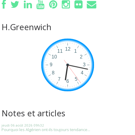
H.Greenwich
Notes et articles
jeudi 06
août 2026
09h32
Pourquoi les Algérien ont-ils toujours tendance...
...