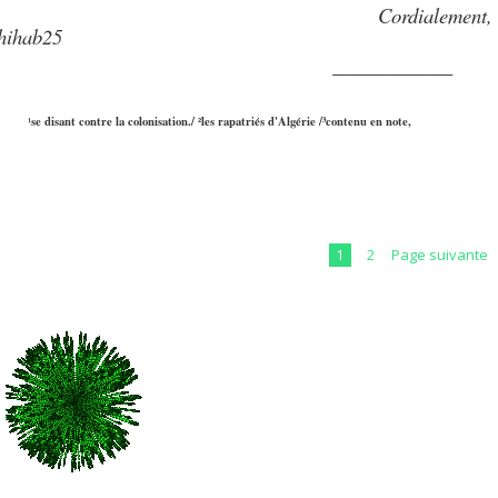
Cordialement,
hihab25
____________
se disant contre la colonisation./
les rapatriés d'Algérie /
³contenu en note,
¹
²
1
2
Page suivante