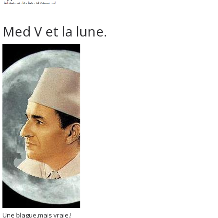
Med V et la lune.
Une blague,mais vraie.!