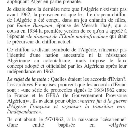
appliquant Alger en partie prenante.
Je disais dans la dernière note que l'Algérie n'existait pas
avant 1962, la preuve en est que le : Le drapeau-chiffon
de l'Algérie a été conçu, dans un jeu enfantin de filles,
¹
par
Emilie Busquant
,
épouse de Messali l'haj
, qui a
cousu en 1934 la première version de ce qu'on a appelé à
l'époque «
le drapeau de l'Étoile nord-africaine
» qui était
le précurseur du chiffon actuel.
Ce chiffon se disant symbole de l'Algérie, n'incarne pas
l'identité d'une nation ancestrale ni la résistance
Algérienne au colonialisme, mais impose le faux
concept adopté et officialisé par les Algériens après leur
indépendance en 1962.
Le sujet de la note :
Quelles étaient les accords d'Evian?.
Les archives Françaises prouvent que les accords d'Evian
sont : «une série de protocoles signés le 18/3/1962 entre
la France et le GPRA (le Gouvernement Provisoire
Algérien)», ils avaient pour objet :«
mettre fin à la guerre
d'Algérie Française et organiser la transition vers
l'indépendance».
Ils ont abouti le 5/7/1962, à la naissance "césarienne"
d'une entité baptisée en «
Algérie