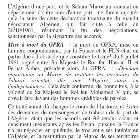
L’Algérie d’une part, et le Sahara Marocain oriental en
département d'outre mer d'autre part, ne furent rajoutés
qu’à la suite de cette déclaration tonitruante du maudit
négociateur Algérien, qui fait suite à celle du
26/10/1961, résumant la fin des négociations,
sanctionnées par la signature des accords.
:
Mise à mort du GPRA
l
a mort du GPRA, mise en
lumière conjointement, par la France et le FLN était en
partie due à l’obstacle que constitue le traité³
du 6 juillet
1961 signé entre Sa Majesté le Roi feu Hassan II et
Ferhat Abbes, président alors du GPRA :
«
Donnant
opportunité au Maroc de restituer les territoires du
Sahara oriental, dès que l'Algérie aura eu
l'indépendance». C
ela était conforme, de bonne fois, à la
volonté de Sa Majesté le Roi feu Mohamed V qui, se
croyait être devant des hommes crédibles de paroles.
Ce traité aurait dû changer le cours de l’histoire, et éviter
des décennies de mensonges et de trahison de la part de
l'Algérie, étant que les accords ont été rendus caduc et
quasiment inexistants après les Évian, puisque la France
n'a pu négocier en quiétude, le troc entre ses intérêts en
l’Algérie, et la restitution par le Maroc de ses territoires