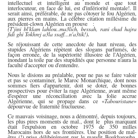
intellectuel et intelligent au monde et que tout
interlocuteur, en face de lui, est d'infériorité mentale!.
Il
serait ainsi, préférable, de ne pas côtoyer le fou Algérien,
aux pierres en mains. La célèbre citation millésime du
président-clown Algérien en prouve
:
(T'jini bl'klam lahlou..ma3lich, bessah, rani chad hajra
fidi ghi T
okhrej a3la ssaff...n'a3tik!
)
.
Se réjouissant de cette anecdote de haut niveau, des
stupides Algériens répètent des slogans parfumés, de
façon erronée, de la supériorité illusoire de l'Algérien,
inondant la toile par des stupidités que personne n'aura la
faculté d'accepter ou d'entendre.
Nous le disions au préalable, pour ne pas se faire valoir
et pas se contaminer, le Maroc Monarchique, dont nous
sommes fiers d'appartenir, doit se doter, de bonnes
prospectives pour éviter la rage Algérienne, avant même
d'espérer une réconciliation avec la folie accrue
Algérienne, qui se propage
dans ce «
Tabouristane
»
dépourvue de fraternité fructueuse.
Ce mauvais voisinage, nous a démontré, depuis toujours,
les plus pires moments de mal., dont le plus
marquant
était l'expulsion en octobre 1975 de 350 milles
Marocains hors de ses frontières. Une position de mal-
être (!) prise délibérément par le maudit Boukharouba,