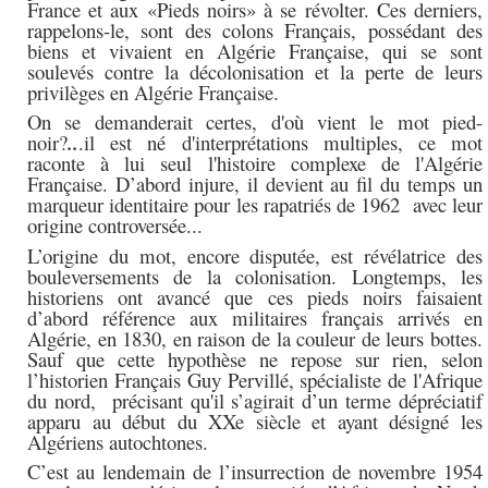
France et aux «Pieds noirs» à se révolter. Ces derniers,
rappelons-le, sont d
es colons Français, possédant des
biens et vivaient en Algérie Française, qui se sont
soulevés contre la décolonisation et la perte de leurs
privilèges en Algérie Française.
On se demanderait certes, d'où vient le mot pied-
noir?
..
.il est né d'interprétations multiples, ce mot
raconte à lui seul l'histoire complexe de l'Algérie
Française. D’abord injure, il devient au fil du temps un
marqueur identitaire pour les rapatriés de 1962 avec leur
o
rigine controversée...
L’origine du mot, encore disputée, est révélatrice des
bouleversements de la colonisation
. Longtemps, les
historiens ont avancé que ces pieds noirs
faisaient
d’abord référence aux militaires français arrivés en
Algérie, en 1830, en raison de la couleur de leurs bottes.
Sauf que cette hypothèse ne repose sur rien, selon
l’historien Français Guy Pervillé, spécialiste de l'Afrique
du nord, précisant qu'il
s’agirait d’un terme dépréciatif
apparu au début du XXe siècle et ayant désigné les
Algériens autochtones.
C’est au lendemain de l’insurrection de novembre 1954