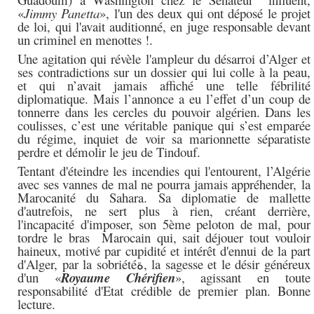
«
Jimmy Panetta
», l'un des deux qui ont déposé le projet
de loi, qui l'avait auditionné, en juge responsable devant
un criminel en menottes !.
Une agitation qui révèle l'ampleur du désarroi d’Alger et
ses contradictions sur un dossier qui lui colle à la peau,
et qui n’avait jamais affiché une telle fébrilité
diplomatique. Mais l’annonce a eu l’effet d’un coup de
tonnerre dans les cercles du pouvoir algérien. Dans les
coulisses, c’est une véritable panique qui s’est emparée
du régime, inquiet de voir sa marionnette séparatiste
perdre et démolir le jeu de Tindouf.
Tentant d'éteindre les incendies qui l'entourent, l’Algérie
avec ses vannes de mal ne pourra jamais
appréhender,
la
Marocanité du Sahara.
Sa diplomatie de mallette
d'autrefois, ne sert plus à rien, créant derrière,
l'incapacité d'imposer, son 5ème peloton de mal, pour
tordre le bras Marocain qui, sait déjouer tout vouloir
haineux, motivé par cupidité et intérêt d'ennui de la part
d'Alger, par la sobriétéة, la sagesse et le désir généreux
d'un «
Royaume Chérifien
», agissant en toute
responsabilité d'Etat crédible de premier plan
.
Bonne
lecture.