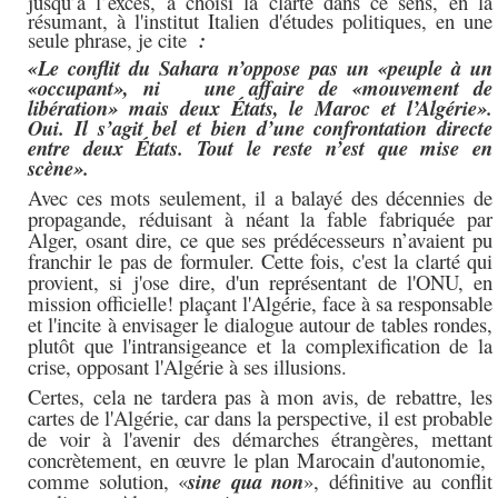
jusqu’à l’excès, a choisi la clarté dans ce sens, en la
résumant, à
l'institut Italien d'études politiques,
en une
seule phrase, je cite
:
«Le conflit du Sahara n’oppose pas un «peuple à un
«occupant», ni une affaire de «mouvement de
libération» mais deux États, le Maroc et l’Algérie».
Oui. Il s’agit bel et bien d’une confrontation directe
entre deux États. Tout le reste n’est que mise en
scène».
Avec ces mots seulement, il a balayé des décennies de
propagande, réduisant à néant la fable fabriquée par
Alger,
osant dire, ce que ses prédécesseurs n’avaient pu
franchir le pas de formuler.
Cette fois, c'est la clarté qui
provient, si j'ose dire, d'un représentant
de l'ONU, en
mission officielle! plaçant l'Algérie,
face à sa responsable
et
l'incite à envisager le dialogue autour de tables rondes,
plutôt que l'intransigeance et la complexification de la
crise, opposant l'Algérie à ses illusions.
Certes, cela ne tardera pas à mon avis, de
rebattre
, les
cartes de l'Algérie, car dans la perspective, il est probable
de voir à l'avenir des démarches étrangères, mettant
concrètement, en œuvre le plan Marocain d'autonomie,
comme solution, «
sine qua non
», définitive au conflit