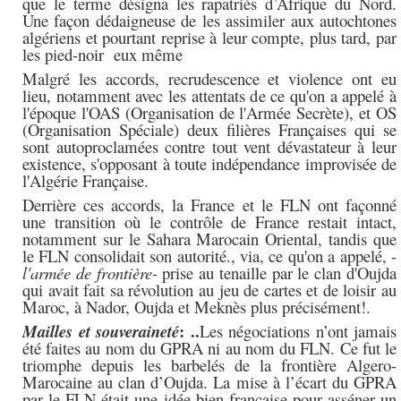
que le terme désigna les rapatriés d’Afrique du Nord.
Une façon dédaigneuse de les assimiler aux autochtones
algériens et pourtant reprise à leur compte, plus tard, par
les pied-noir eux même
Malgré les accords, recrudescence et violence ont eu
lieu, notamment avec les attentats de ce qu'on a appelé à
l'époque l'OAS (Organisation de l'Armée Secrète), et OS
(Organisation Spéciale) deux filières Françaises qui se
sont autoproclamées contre tout vent dévastateur à leur
existence,
s'opposant à toute indépendance improvisée de
l'Algérie Française.
Derrière ces accords, la France et le FLN ont façonné
une transition où le contrôle de France restait intact,
notamment sur le Sahara Marocain Oriental, tandis que
le FLN consolidait son autorité., via, ce qu'on a appelé, -
l'armée de frontière-
prise au tenaille par le clan d'Oujda
qui avait fait sa révolution au jeu de cartes et de loisir au
Maroc, à Nador, Oujda et Meknès plus précisément!.
: ..
Mailles et
souveraineté
Les négociations n’ont jamais
été faites au nom du GPRA ni au nom du FLN. Ce fut le
triomphe depuis les barbelés de la frontière Algero-
Marocaine au clan d’Oujda.
La mise à l’écart du GPRA
par le FLN était une idée bien française pour asséner un