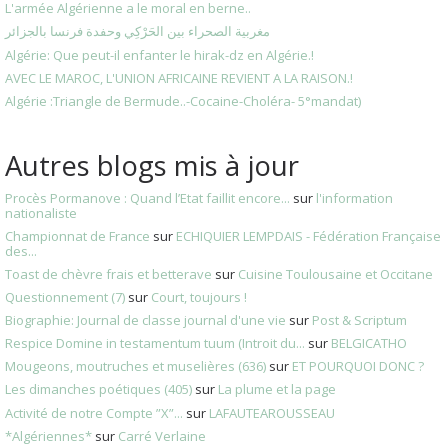
L'armée Algérienne a le moral en berne..
مغربية الصحراء بين الحَرْكِي وحفدة فرنسا بالجزائر
Algérie: Que peut-il enfanter le hirak-dz en Algérie.!
AVEC LE MAROC, L'UNION AFRICAINE REVIENT A LA RAISON.!
Algérie :Triangle de Bermude..-Cocaine-Choléra- 5°mandat)
Autres blogs mis à jour
Procès Pormanove : Quand l’Etat faillit encore...
sur
l'information
nationaliste
Championnat de France
sur
ECHIQUIER LEMPDAIS - Fédération Française
des...
Toast de chèvre frais et betterave
sur
Cuisine Toulousaine et Occitane
Questionnement (7)
sur
Court, toujours !
Biographie: Journal de classe journal d'une vie
sur
Post & Scriptum
Respice Domine in testamentum tuum (Introit du...
sur
BELGICATHO
Mougeons, moutruches et muselières (636)
sur
ET POURQUOI DONC ?
Les dimanches poétiques (405)
sur
La plume et la page
Activité de notre Compte ”X”...
sur
LAFAUTEAROUSSEAU
*Algériennes*
sur
Carré Verlaine