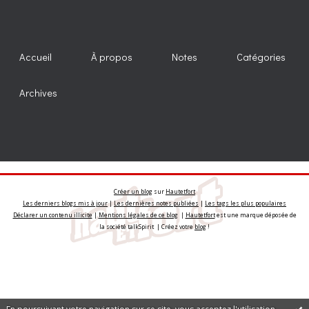
Accueil
À propos
Notes
Catégories
Archives
Créer un blog
sur
Hautetfort
Les derniers blogs mis à jour
|
Les dernières notes publiées
|
Les tags les plus populaires
Déclarer un contenu illicite
|
Mentions légales de ce blog
|
Hautetfort
est une marque déposée de
la société talkSpirit | Créez votre
blog
!