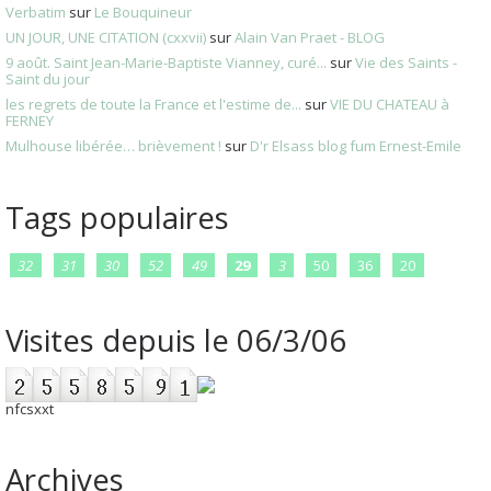
Verbatim
sur
Le Bouquineur
UN JOUR, UNE CITATION (cxxvii)
sur
Alain Van Praet - BLOG
9 août. Saint Jean-Marie-Baptiste Vianney, curé...
sur
Vie des Saints -
Saint du jour
les regrets de toute la France et l'estime de...
sur
VIE DU CHATEAU à
FERNEY
Mulhouse libérée… brièvement !
sur
D'r Elsass blog fum Ernest-Emile
Tags populaires
32
31
30
52
49
29
3
50
36
20
Visites depuis le 06/3/06
nfcsxxt
Archives