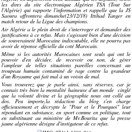
les dires du site électronique Algérien TSA (Tout Sur
l'Algérie) qui rapporte l'information et rappelle que la JS
Saoura affrontera dimanche(23/12/18) Ittihad Tanger en
match retour de la Ligue des champions.
Air Algérie a le plein droit de s'interroger et demander des
justifications à ce refus. Mais s'agissant bien d'une décision
de souveraineté Marocaine indiscutable, elle ne pourra pas
avoir de réponse officielle du coté Marocain.
Même si les autorités Marocaines sont seuls qui ont le
pouvoir d'en décider, de recevoir ou non, de gérer
l'ampleur de telles situations pareilles concernant un
troupeau humain contaminé de rage contre la grandeur
d'un Royaume qui fait mal à un voisin de mal.
Vous trouverez que je parle ainsi, sans réserves, car je
connais très bien la mentalité haineuse d'un monde cinglé
que la volonté divine et la géographie nous ont collé au
dos.
Peu importe,la rédaction du blog s'en charge
officieusement et décrypte le "Pour et le Pourquoi" leur
répondant en substance, en sport comme en politique, tout
en substituant au ministère de Mr.Bourita que la presse
jaune algérienne désigne d'instigateur de ce refus.