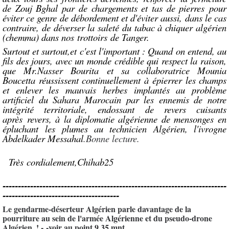
de Zouj Bghal par de chargements et tas de pierres pour
éviter ce genre de débordement et d'éviter aussi, dans le cas
contraire, de déverser la saleté du tabac à chiquer algérien
(chemma) dans nos trottoirs de Tanger.
Surtout et surtout,et c'est l'important : Quand on entend, au
fils des jours, avec un monde crédible qui respect la raison,
que Mr.Nasser Bourita et sa collaboratrice Mounia
Boucetta réussissent continuellement à épierrer les champs
et enlever les mauvais herbes implantés au problème
artificiel du Sahara Marocain par les ennemis de notre
intégrité territoriale, endossant de revers cuisants
après revers, à la diplomatie algérienne de mensonges en
épluchant les plumes au technicien Algérien, l'ivrogne
Abdelkader Messahal
.Bonne lecture.
Très cordialement,Chihab25
-------------------------------------------------------------------------
--------------------------------------
Le gendarme-déserteur Algérien parle davantage de la
pourriture au sein de l'armée Algérienne et du pseudo-drone
Algérien..! - -voir au point 9,35 mnt