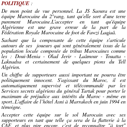
POLITIQUE
:
De mon point de vue personnel. La JS Saoura est une
équipe Marocaine du 2°rang, tant qu'elle sort d'une terre
purement Marocaine.L'accepter en tant qu'équipe
Algérienne est une grave erreur de la part de la
Fédération Royale Marocaine de foot de Fawzi Laqjaâ.
Sachant que la composante de cette équipe s'articule
autours de ses joueurs qui sont généralement issus de la
population locale composée de tribus Marocaines comme
les : Doui-Menia - Olad Jerir - Laâmour - Touatta -
Laknadsa et certainement de quelques pions du Tell
Algérien.
Un chiffre de supporteurs aussi important ne pourra être
politiquement innocent. S'agissant du Maroc, il est
automatiquement supervisé et télécommandé par les
Services secrets algériens du général Tartak pour porter le
maximum de préjudice aux intérêts du Maroc - même en
sport..L'affaire de l’hôtel Asni à Marrakech en juin 1994 en
témoigne.
Accepter cette équipe sur le sol Marocain avec ses
supporteurs en tant que telle ça sera de la flatterie à la
CAF, et plus pire encore, c'est de reconnaître "à tort"