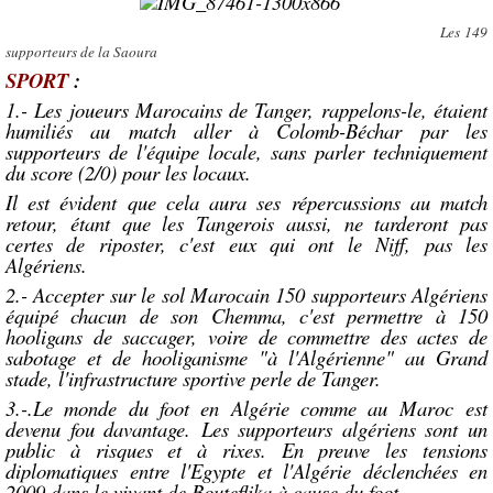
Les 149
supporteurs de la Saoura
SPORT
:
1.- Les joueurs Marocains de Tanger, rappelons-le, étaient
humiliés au match aller à Colomb-Béchar par les
supporteurs de l'équipe locale, sans parler techniquement
du score (2/0) pour les locaux.
Il est évident que cela aura ses répercussions au match
retour, étant que les Tangerois aussi, ne tarderont pas
certes de riposter, c'est eux qui ont le Niff, pas les
Algériens.
2.- Accepter sur le sol Marocain 150 supporteurs Algériens
équipé chacun de son Chemma, c'est permettre à 150
hooligans de saccager, voire de commettre des actes de
sabotage et de hooliganisme "à l'Algérienne" au Grand
stade, l'infrastructure sportive perle de Tanger.
3.-
.Le monde du foot en Algérie comme au Maroc est
devenu fou davantage.
Les supporteurs algériens sont un
public à risques et à rixes. En preuve les tensions
diplomatiques entre l'Egypte et l'Algérie déclenchées en
2009 dans le vivant de Bouteflika à cause du foot.