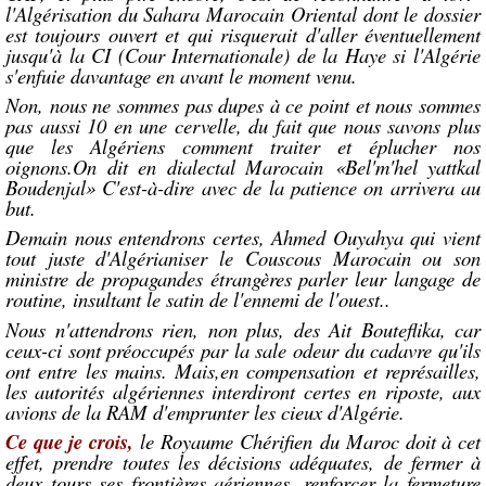
l'Algérisation du Sahara Marocain Oriental dont le dossier
est toujours ouvert et qui risquerait d'aller éventuellement
jusqu'à la CI (Cour Internationale) de la Haye si l'Algérie
s'enfuie davantage en avant le moment venu.
Non, nous ne sommes pas dupes à ce point et nous sommes
pas aussi 10 en une cervelle, du fait que nous savons plus
que les Algériens comment traiter et éplucher nos
oignons.On dit en dialectal Marocain «Bel'm'hel yattkal
Boudenjal» C'est-à-dire avec de la patience on arrivera au
but.
Demain nous entendrons certes, Ahmed Ouyahya qui vient
tout juste d'Algérianiser le Couscous Marocain ou son
ministre de propagandes étrangères parler leur langage de
routine, insultant le satin de l'ennemi de l'ouest..
Nous n'attendrons rien, non plus, des Ait Bouteflika, car
ceux-ci sont préoccupés par la sale odeur du cadavre qu'ils
ont entre les mains. Mais,en compensation et représailles,
les autorités algériennes interdiront certes en riposte, aux
avions de la RAM d'emprunter les cieux d'Algérie.
Ce que je crois,
le Royaume Chérifien du Maroc doit à cet
effet, prendre toutes les décisions adéquates, de fermer à
deux tours ses frontières aériennes, renforcer la fermeture